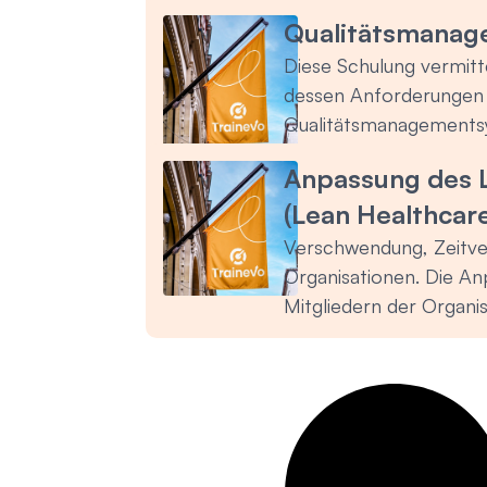
Qualitätsmanag
Diese Schulung vermitt
dessen Anforderungen 
Qualitätsmanagementsy
Anpassung des 
(Lean Healthcar
Verschwendung, Zeitver
Organisationen. Die An
Mitgliedern der Organis
Verschwendungsquellen z
Schulung ermöglicht es
zu verstehen, um die P
Kosten zu senken.