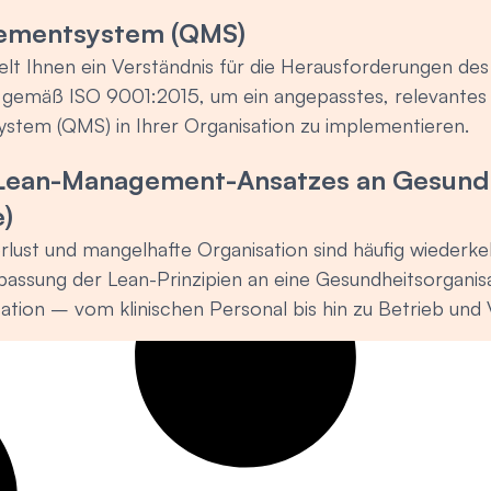
ementsystem (QMS)
elt Ihnen ein Verständnis für die Herausforderungen d
gemäß ISO 9001:2015, um ein angepasstes, relevantes 
stem (QMS) in Ihrer Organisation zu implementieren.
Lean-Management-Ansatzes an Gesundh
e)
lust und mangelhafte Organisation sind häufig wiederk
passung der Lean-Prinzipien an eine Gesundheitsorganisa
ation – vom klinischen Personal bis hin zu Betrieb und 
u identifizieren und zu eliminieren, die keinen Mehrwer
 den Teilnehmern, die Besonderheiten des Lean-Ansatze
atientenzufriedenheit und die Behandlungsergebnisse zu 