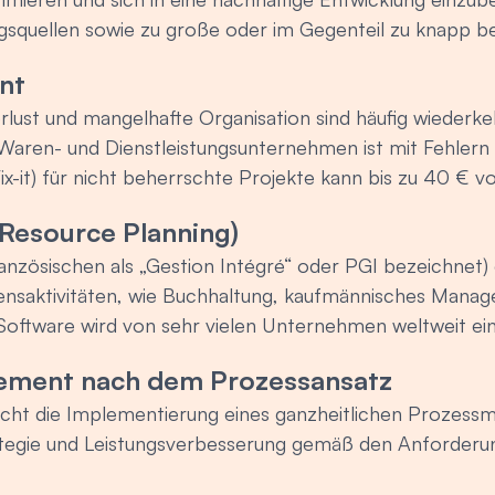
x-Sigma-Schulung - ISO 21500 – Schulung zum Projek
squellen sowie zu große oder im Gegenteil zu knapp 
entsystem für Bildungsorganisationen - ISO 28000-S
erreicht. Diese Schulung ermöglicht es den Teilnehmenden
 Lieferkette - ISO 30301-Schulungen - Managementsyste
nt
erkzeuge zu erwerben, um unnötige Kosten und Verschwe
sset-Management
lust und mangelhafte Organisation sind häufig wieder
men eines kontinuierlichen Verbesserungsprozesses ei
Waren- und Dienstleistungsunternehmen ist mit Fehlern
ix-it) für nicht beherrschte Projekte kann bis zu 40 €
r Globalisierung, in denen der Wettbewerb hart ist und all
 Resource Planning)
 jede Organisation unerlässlich, ihre Prozesse und Produ
nzösischen als „Gestion Intégré“ oder PGI bezeichnet
schen. So ermöglicht diese Schulung zum Lean Managem
nsaktivitäten, wie Buchhaltung, kaufmännisches Mana
 verschiedenen Ebenen zu agieren: => bei den Kunden, 
oftware wird von sehr vielen Unternehmen weltweit eing
Prozessen, um Verschwendung zu vermeiden, => bei der
ielfältig. Diese Schulung ermöglicht es Ihnen, Kenntniss
 stärken, => bei der Organisation, um einen kontinuie
ement nach dem Prozessansatz
en Ihrer aktuellen oder zukünftigen beruflichen Tätigk
icht die Implementierung eines ganzheitlichen Prozes
tegie und Leistungsverbesserung gemäß den Anforderu