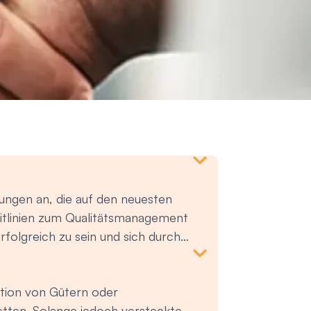
lungen an, die auf den neuesten
itlinien zum Qualitätsmanagement
rfolgreich zu sein und sich durch
iedenen Schulungen, die wir im
tsmanagement - ISO 13485 –
uktion von Gütern oder
025 – Schulung zum Labor-
betten. Solange jedoch versteckte