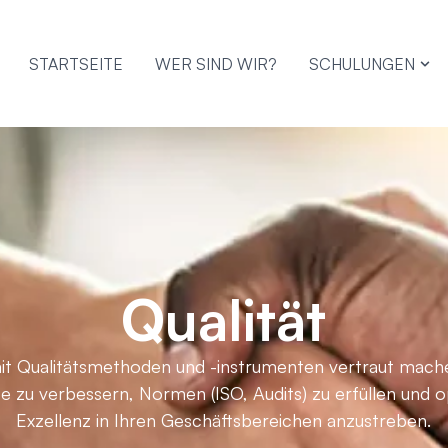
STARTSEITE
WER SIND WIR?
SCHULUNGEN
Qualität
mit Qualitätsmethoden und -instrumenten vertraut mach
e zu verbessern, Normen (ISO, Audits) zu erfüllen und o
Exzellenz in Ihren Geschäftsbereichen anzustreben.