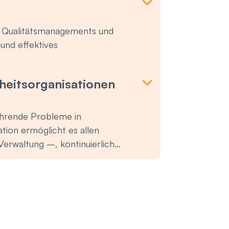
es Qualitätsmanagements und
und effektives
eitsorganisationen
ehrende Probleme in
tion ermöglicht es allen
Verwaltung –, kontinuierlich
t für die Patienten bieten. Diese
s in Gesundheitsorganisationen
verbessern und gleichzeitig die