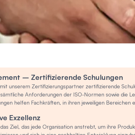
ment – Zertifizierende Schulungen
it unserem Zertifizierungspartner zertifizierende Schu
d sämtliche Anforderungen der ISO-Normen sowie die Le
gen helfen Fachkräften, in ihren jeweiligen Bereichen e
nung hervorzuheben. Nachfolgend finden Sie die versch
e Exzellenz
gement anbieten: - ISO 9001 – Schulung zum Qualitä
 das Ziel, das jede Organisation anstrebt, um ihre Prod
smanagementsystem für Medizinprodukte - ISO/IEC 17
timieren und sich in eine nachhaltige Entwicklung einzu