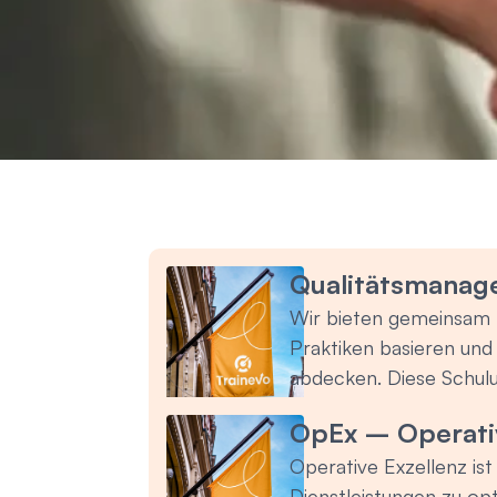
Qualitätsmanage
Wir bieten gemeinsam m
Praktiken basieren un
abdecken. Diese Schulun
eine weltweite Anerken
OpEx – Operativ
Bereich Qualitätsmana
Operative Exzellenz ist
Schulung zum Qualität
Dienstleistungen zu op