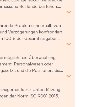
tmanagement - ISO 21001 -
bemessene Bestände bestehen,
chulungen: Managementsysteme
, die Prinzipien der operativen
m für Geschäftsunterlagen - ISO
ndung zu beseitigen, indem alle
kehrende Probleme innerhalb von
nbezogen werden.
 und Verzögerungen konfrontiert.
 von 100 € der Gesamtausgaben
es in kürzester Zeit erledigt
ktionskosten für eine nachhaltige
) ermöglicht die Überwachung
ent den Teilnehmern, innerhalb
gement, Personalwesen oder
um deren Erwartungen besser zu
esetzt, und die Positionen, die
 Einbeziehung der Mitarbeiter,
e und Fähigkeiten zu erwerben, um
rlichen Verbesserungsprozess zu
eit nutzen zu können.
smanagements zur Unterstützung
ngen der Norm ISO 9001:2015.